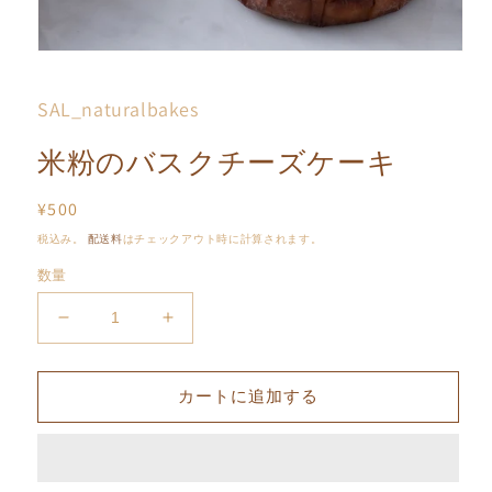
モ
ー
ダ
SAL_naturalbakes
ル
で
米粉のバスクチーズケーキ
メ
デ
ィ
通
¥500
ア
常
(1)
税込み。
配送料
はチェックアウト時に計算されます。
を
価
開
数量
格
く
米
米
粉
粉
の
の
カートに追加する
バ
バ
ス
ス
ク
ク
チ
チ