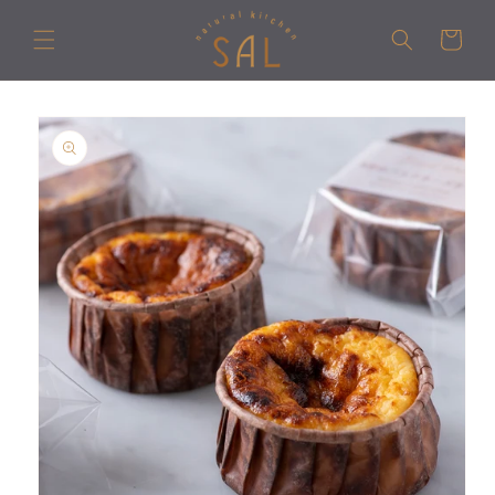
コンテ
カ
ンツに
ー
進む
ト
商品情
報にス
キップ