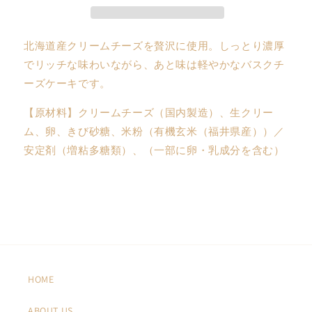
ー
ー
ズ
ズ
北海道産クリームチーズを贅沢に使用。しっとり濃厚
ケ
ケ
ー
ー
でリッチな味わいながら、あと味は軽やかなバスクチ
キ
キ
ーズケーキです。
の
の
【原材料】クリームチーズ（国内製造）、生クリー
数
数
量
量
ム、卵、きび砂糖、米粉（有機玄米（福井県産））／
を
を
安定剤（増粘多糖類）、（一部に卵・乳成分を含む）
減
増
ら
や
す
す
HOME
ABOUT US